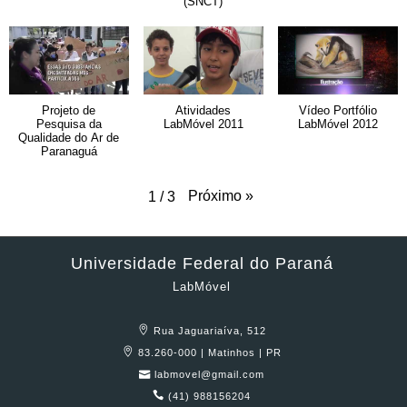
(SNCT)
Projeto de
Atividades
Vídeo Portfólio
Pesquisa da
LabMóvel 2011
LabMóvel 2012
Qualidade do Ar de
Paranaguá
Próximo
»
1
/
3
Universidade Federal do Paraná
LabMóvel
Rua Jaguariaíva, 512
83.260-000 | Matinhos | PR
labmovel@gmail.com
(41) 988156204