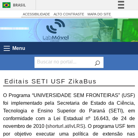
BRASIL
Simplifique!
ACESSIBILIDADE
ALTO CONTRASTE
MAPA DO SITE
Comunica BR
Participe
Acesso à informação
Menu
Legislação
Canais
Editais SETI USF ZikaBus
O Programa “UNIVERSIDADE SEM FRONTEIRAS” (USF)
foi implementado pela Secretaria de Estado da Ciência,
Tecnologia e Ensino Superior do Paraná (SETI), em
conformidade com a Lei Estadual nº 16.643, de 24 de
novembro de 2010 (
shorturl.at/ivLRS
). O programa USF tem
por objetivo executar uma política de extensão nas