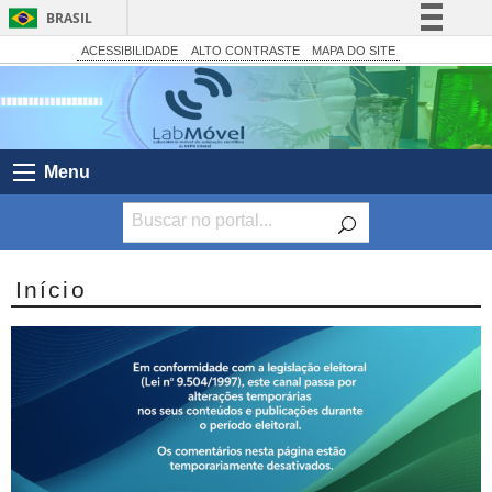
BRASIL
Simplifique!
ACESSIBILIDADE
ALTO CONTRASTE
MAPA DO SITE
Comunica BR
Participe
Acesso à informação
Menu
Legislação
Canais
Início