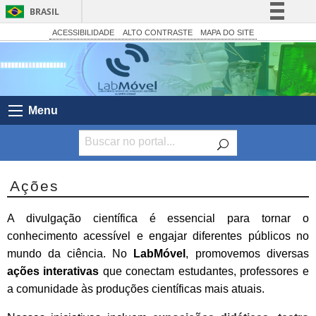
BRASIL
Simplifique!
ACESSIBILIDADE
ALTO CONTRASTE
MAPA DO SITE
Comunica BR
Participe
Acesso à informação
Menu
Legislação
Canais
Ações
A divulgação científica é essencial para tornar o
conhecimento acessível e engajar diferentes públicos no
mundo da ciência. No
LabMóvel
, promovemos diversas
ações interativas
que conectam estudantes, professores e
a comunidade às produções científicas mais atuais.