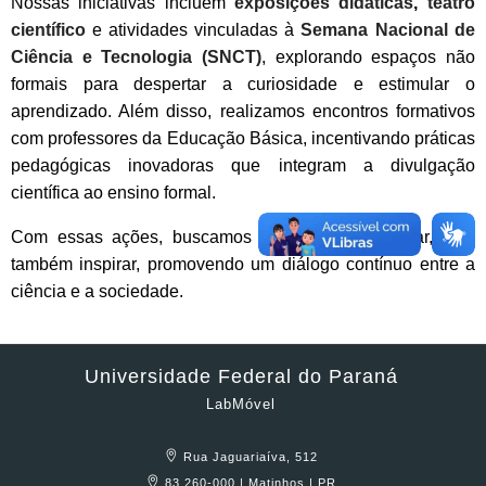
Nossas iniciativas incluem
exposições didáticas
,
teatro
científico
e atividades vinculadas à
Semana Nacional de
Ciência e Tecnologia (SNCT)
, explorando espaços não
formais para despertar a curiosidade e estimular o
aprendizado. Além disso, realizamos encontros formativos
com professores da Educação Básica, incentivando práticas
pedagógicas inovadoras que integram a divulgação
científica ao ensino formal.
Com essas ações, buscamos não apenas informar, mas
também inspirar, promovendo um diálogo contínuo entre a
ciência e a sociedade.
Universidade Federal do Paraná
LabMóvel
Rua Jaguariaíva, 512
83.260-000 | Matinhos | PR