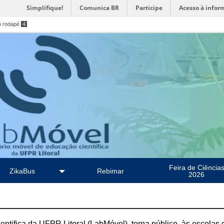
Simplifique!
Comunica BR
Participe
Acesso à infor
o rodapé
4
Feira de Ciência
ZikaBus
Rebimar
2026
tifica da UFPR Litoral (LabMóvel), torna público, às escolas 