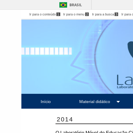
BRASIL
Ir para o conteúdo
1
Ir para o menu
2
Ir para a busca
3
Ir para 
Início
Material didático
2014
O Laboratório Móvel de Educação Cien