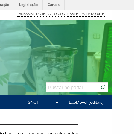
mação
Legislação
Canais
ACESSIBILIDADE
ALTO CONTRASTE
MAPA DO SITE
s
SNCT
LabMóvel (editais)
do litoral paranaense, aos estudantes