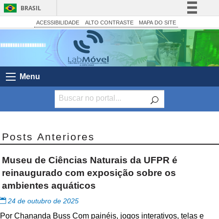
BRASIL
Simplifique!
ACESSIBILIDADE
ALTO CONTRASTE
MAPA DO SITE
Comunica BR
Participe
Acesso à informação
Menu
Legislação
Canais
Posts Anteriores
Museu de Ciências Naturais da UFPR é
reinaugurado com exposição sobre os
ambientes aquáticos
24 de outubro de 2025
Por Chananda Buss Com painéis, jogos interativos, telas e