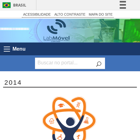
BRASIL
Simplifique!
ACESSIBILIDADE
ALTO CONTRASTE
MAPA DO SITE
Comunica BR
Participe
Acesso à informação
Menu
Legislação
Canais
2014