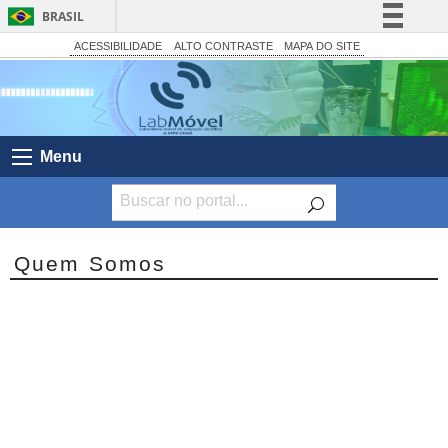
BRASIL
Simplifique!
ACESSIBILIDADE
ALTO CONTRASTE
MAPA DO SITE
Comunica BR
Participe
Acesso à informação
Menu
Legislação
Canais
Quem Somos